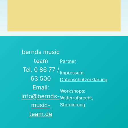
bernds music
team
Partner
Tel. 0 86 77 /
Impressum
,
63 500
Datenschutzerklärung
Email:
Workshops:
info@bernds-
Widerrufsrecht
,
music-
Stornierung
team.de