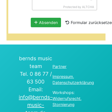
bernds music
team
Partner
Tel. 0 86 77 /
Impressum
,
63 500
Datenschutzerklärung
Email:
Workshops:
info@bernds-
Widerrufsrecht
,
music-
Stornierung